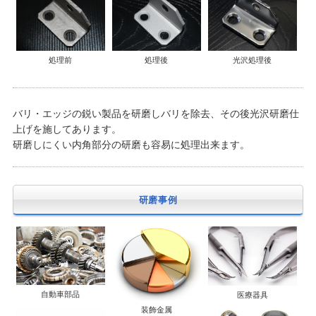
処理前
処理後
光沢処理後
バリ・エッジの鋭い製品を研磨しバリを除去、その後光沢研磨仕
上げを施してあります。
研磨しにくい内角部分の研磨も容易に処理出来ます。
研磨事例
自動車部品
医療器具
装飾金属