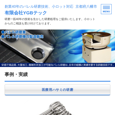
創業40年のバレル研磨技術、小ロット対応 京都府八幡市
有限会社YGBテック
研磨一筋40年の技術を生かした研磨処理をご提供いたします。小ロット
からのご相談も受け付けております。
HOME
事例・実績
設備紹介
会社概要
事例・実績
お問い合わせ
医療用ハサミの研磨